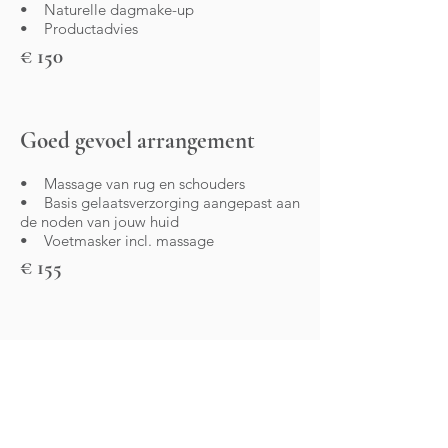
• Naturelle dagmake-up
• Productadvies
€ 150
Goed gevoel arrangement
• Massage van rug en schouders
• Basis gelaatsverzorging aangepast aan
de noden van jouw huid
• Voetmasker incl. massage
€ 155
Young Skin arrangement
• Mini-gelaatsverzorging
• Naturelle dagmake-up
• Mini-manicure